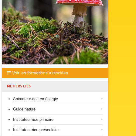
Voir les formations associées
MÉTIERS LIÉS
Animateur·rice en énergie
Guide nature
Instituteur·rice primaire
Instituteur·rice préscolaire