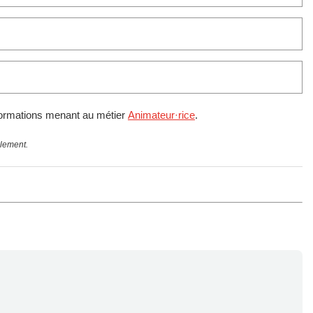
 formations menant au métier
Animateur·rice
.
llement.