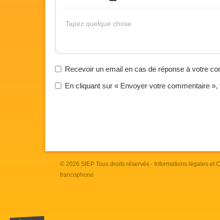
Gras
Italique
Souligné
Insérer un lien
Liste non ordonnée
Tapez quelque chose
Recevoir un email en cas de réponse à votre c
En cliquant sur « Envoyer votre commentaire »,
© 2026
SIEP
Tous droits réservés -
Informations légales et
francophone