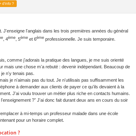
 d'info ?
t. J'enseigne l'anglais dans les trois premières années du général
me
ème
ème
ème
, 4
, 5
et 6
professionnelle. Je suis temporaire.
is, comme j'adorais la pratique des langues, je me suis orienté
teur mais une chose m'a rebuté : devenir indépendant. Beaucoup de
je n'y tenais pas.
mais je n'aimais pas du tout. Je n'utilisais pas suffisamment les
éphone à demander aux clients de payer ce qu'ils devaient à la
ent. J'ai voulu trouver un métier plus riche en contacts humains.
 l'enseignement ?" J'ai donc fait durant deux ans en cours du soir
r remplacer à mi-temps un professeur malade dans une école
intenant pour un horaire complet.
ocation ?