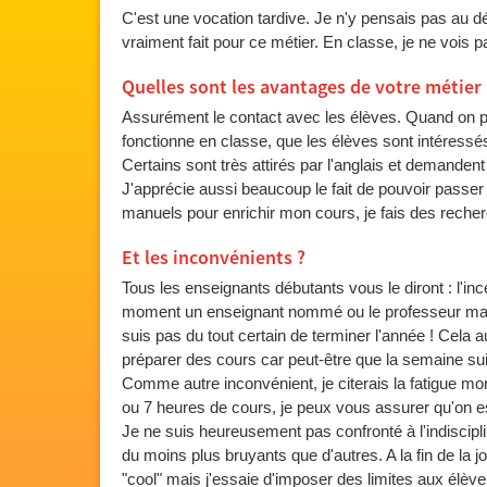
C'est une vocation tardive. Je n'y pensais pas au d
vraiment fait pour ce métier. En classe, je ne vois 
Quelles sont les avantages de votre métier 
Assurément le contact avec les élèves. Quand on pr
fonctionne en classe, que les élèves sont intéressés
Certains sont très attirés par l'anglais et demandent
J'apprécie aussi beaucoup le fait de pouvoir passer
manuels pour enrichir mon cours, je fais des recherc
Et les inconvénients ?
Tous les enseignants débutants vous le diront : l'incer
moment un enseignant nommé ou le professeur malad
suis pas du tout certain de terminer l'année ! Cela
préparer des cours car peut-être que la semaine sui
Comme autre inconvénient, je citerais la fatigue mo
ou 7 heures de cours, je peux vous assurer qu'on e
Je ne suis heureusement pas confronté à l'indiscipline
du moins plus bruyants que d'autres. A la fin de la jour
"cool" mais j'essaie d'imposer des limites aux élèves