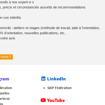
nseils à nos expert·e·s
, précis et circonstanciés assortis de recommandations
on vos intérêts
micile : ateliers et stages (méthode de travail, aide à l'orientation,
d'orientation, nouvelles publications, etc.
 votre avis
 d'info ?
gram
LinkedIn
dération
SIEP Fédération
uxelles
arleroi
YouTube
ns