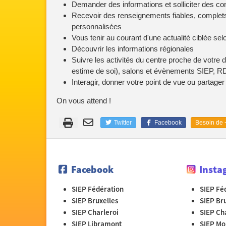
Demander des informations et solliciter des co
Recevoir des renseignements fiables, complets
personnalisées
Vous tenir au courant d'une actualité ciblée sel
Découvrir les informations régionales
Suivre les activités du centre proche de votre do
estime de soi), salons et évènements SIEP, RDV 
Interagir, donner votre point de vue ou partager
On vous attend !
Twitter
Facebook
Besoin de +
Facebook
Insta
SIEP Fédération
SIEP Fé
SIEP Bruxelles
SIEP Br
SIEP Charleroi
SIEP Ch
SIEP Libramont
SIEP Mo