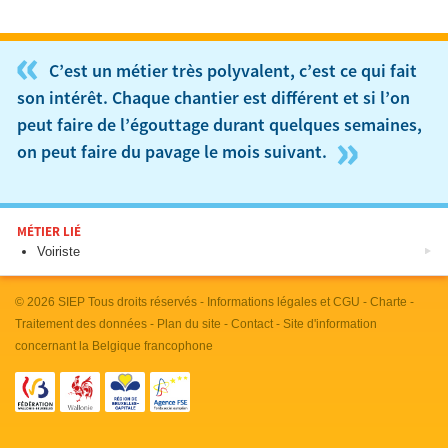
«
C’est un métier très polyvalent, c’est ce qui fait
son intérêt. Chaque chantier est différent et si l’on
peut faire de l’égouttage durant quelques semaines,
»
on peut faire du pavage le mois suivant.
MÉTIER LIÉ
Voiriste
© 2026
SIEP
Tous droits réservés -
Informations légales et CGU
-
Charte
-
Traitement des données
-
Plan du site
-
Contact
- Site d'information
concernant la Belgique francophone