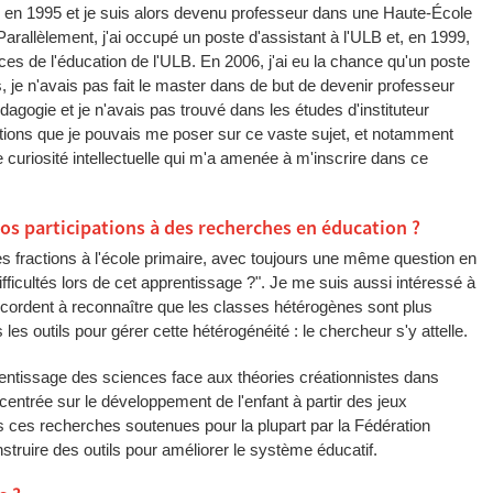
mé en 1995 et je suis alors devenu professeur dans une Haute-École
Parallèlement, j'ai occupé un poste d'assistant à l'ULB et, en 1999,
es de l'éducation de l'ULB. En 2006, j'ai eu la chance qu'un poste
 je n'avais pas fait le master dans de but de devenir professeur
dagogie et je n'avais pas trouvé dans les études d'instituteur
ions que je pouvais me poser sur ce vaste sujet, et notamment
e curiosité intellectuelle qui m'a amenée à m'inscrire dans ce
s participations à des recherches en éducation ?
des fractions à l'école primaire, avec toujours une même question en
ifficultés lors de cet apprentissage ?". Je me suis aussi intéressé à
ccordent à reconnaître que les classes hétérogènes sont plus
es outils pour gérer cette hétérogénéité : le chercheur s'y attelle.
prentissage des sciences face aux théories créationnistes dans
entrée sur le développement de l'enfant à partir des jeux
s ces recherches soutenues pour la plupart par la Fédération
struire des outils pour améliorer le système éducatif.