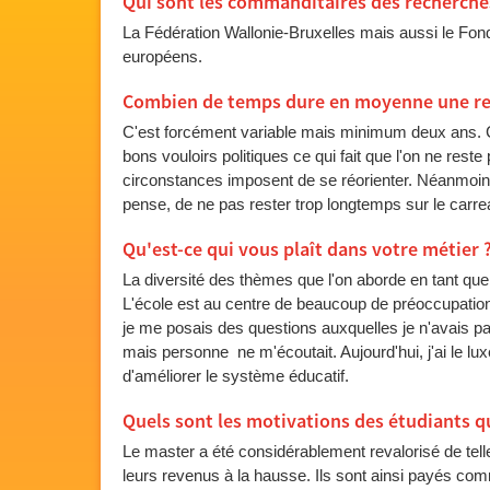
Qui sont les commanditaires des recherche
La Fédération Wallonie-Bruxelles mais aussi le Fo
européens.
Combien de temps dure en moyenne une re
C'est forcément variable mais minimum deux ans.
bons vouloirs politiques ce qui fait que l'on ne rest
circonstances imposent de se réorienter. Néanmoins,
pense, de ne pas rester trop longtemps sur le carre
Qu'est-ce qui vous plaît dans votre métier 
La diversité des thèmes que l'on aborde en tant que 
L'école est au centre de beaucoup de préoccupations
je me posais des questions auxquelles je n'avais 
mais personne ne m'écoutait. Aujourd'hui, j'ai le lu
d'améliorer le système éducatif.
Quels sont les motivations des étudiants qu
Le master a été considérablement revalorisé de telle 
leurs revenus à la hausse. Ils sont ainsi payés co