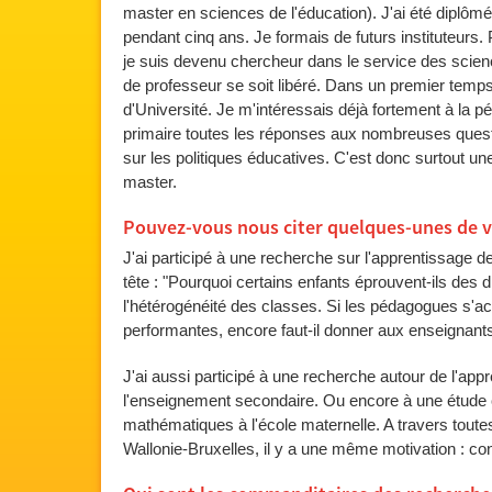
master en sciences de l'éducation). J'ai été diplô
pendant cinq ans. Je formais de futurs instituteurs. 
je suis devenu chercheur dans le service des scienc
de professeur se soit libéré. Dans un premier temps,
d'Université. Je m'intéressais déjà fortement à la pé
primaire toutes les réponses aux nombreuses quest
sur les politiques éducatives. C'est donc surtout un
master.
Pouvez-vous nous citer quelques-unes de vo
J'ai participé à une recherche sur l'apprentissage 
tête : "Pourquoi certains enfants éprouvent-ils des d
l'hétérogénéité des classes. Si les pédagogues s'a
performantes, encore faut-il donner aux enseignants l
J'ai aussi participé à une recherche autour de l'ap
l'enseignement secondaire. Ou encore à une étude c
mathématiques à l'école maternelle. A travers toute
Wallonie-Bruxelles, il y a une même motivation : con