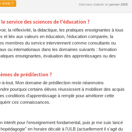
 d'info ?
Interview réalisée en
janvier 2009
e service des sciences de l'éducation ?
r, la réflexivité, la didactique, les pratiques enseignantes à tous
s et liés aux valeurs en éducation, l'éducation comparée, la
 les membres du service interviennent comme consultants ou
x ou internationaux dans les domaines suivants : formation
pratiques enseignantes, évaluation des apprentissages ou des
èmes de prédilection ?
-à-tout. Mon domaine de prédilection reste néanmoins
dre pourquoi certains élèves réussissent à mobiliser des acquis
 les conditions d'apprentissage à remplir pour améliorer cette
cquérir ces connaissances.
mon intérêt pour l'enseignement fondamental, puis je me suis lancé
chopédagogie" en horaire décalé à l'ULB (actuellement il s'agit du