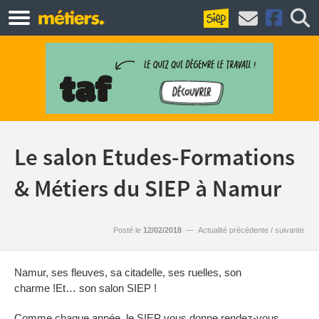
Le salon Etudes-Formations
& Métiers du SIEP à Namur
Posté le
12/02/2018
—
Actualité précédente
/
suivante
Namur, ses fleuves, sa citadelle, ses ruelles, son
charme !Et… son salon SIEP !
Comme chaque année, le SIEP vous donne rendez-vous