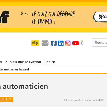
ON
CHOISIR UNE FORMATION
LE SIEP
Un métier au hasard
n automaticien
 d'info ?
Interview réalisée en
janvier 2008