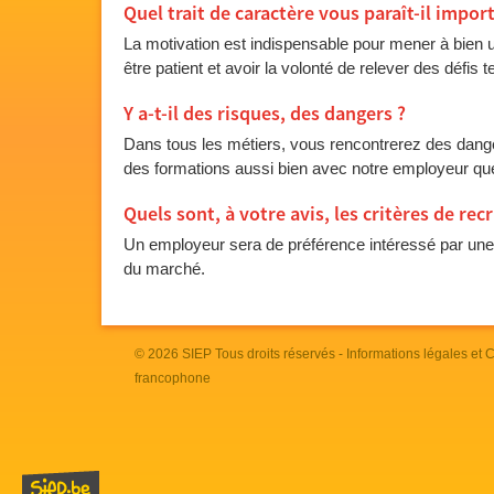
Quel trait de caractère vous paraît-il impor
La motivation est indispensable pour mener à bien un
être patient et avoir la volonté de relever des défis
Y a-t-il des risques, des dangers ?
Dans tous les métiers, vous rencontrerez des dange
des formations aussi bien avec notre employeur que
Quels sont, à votre avis, les critères de re
Un employeur sera de préférence intéressé par un
du marché.
© 2026
SIEP
Tous droits réservés -
Informations légales et
francophone