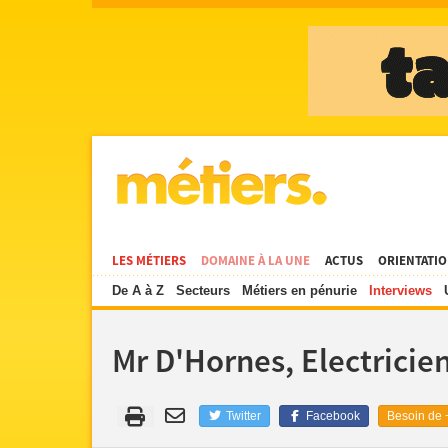
LES MÉTIERS
DOMAINE À LA UNE
ACTUS
ORIENTATI
De A à Z
Secteurs
Métiers en pénurie
Interviews
Mr D'Hornes, Electricie
Twitter
Facebook
Besoin de +