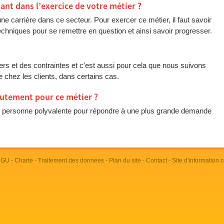
tant dans l’exercice de votre métier ?
e carrière dans ce secteur. Pour exercer ce métier, il faut savoir
 techniques pour se remettre en question et ainsi savoir progresser.
rs et des contraintes et c’est aussi pour cela que nous suivons
 chez les clients, dans certains cas.
crutement pour ce métier ?
e personne polyvalente pour répondre à une plus grande demande
 CGU
-
Charte
-
Traitement des données
-
Plan du site
-
Contact
- Site d'information 