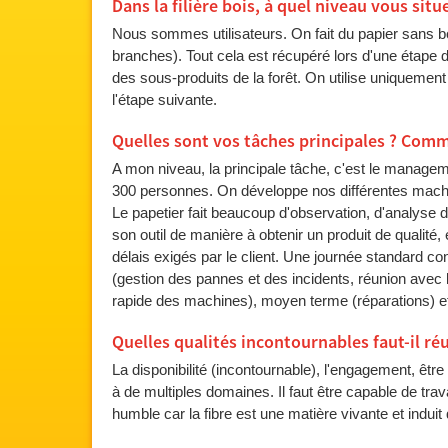
Dans la filière bois, à quel niveau vous situ
Nous sommes utilisateurs. On fait du papier sans bois
branches). Tout cela est récupéré lors d'une étape d
des sous-produits de la forêt. On utilise uniquement 
l'étape suivante.
Quelles sont vos tâches principales ? Com
A mon niveau, la principale tâche, c'est le managem
300 personnes. On développe nos différentes machine
Le papetier fait beaucoup d'observation, d'analyse de 
son outil de manière à obtenir un produit de qualité,
délais exigés par le client. Une journée standard cons
(gestion des pannes et des incidents, réunion avec 
rapide des machines), moyen terme (réparations) et 
Quelles qualités incontournables faut-il ré
La disponibilité (incontournable), l'engagement, êtr
à de multiples domaines. Il faut être capable de travail
humble car la fibre est une matière vivante et induit