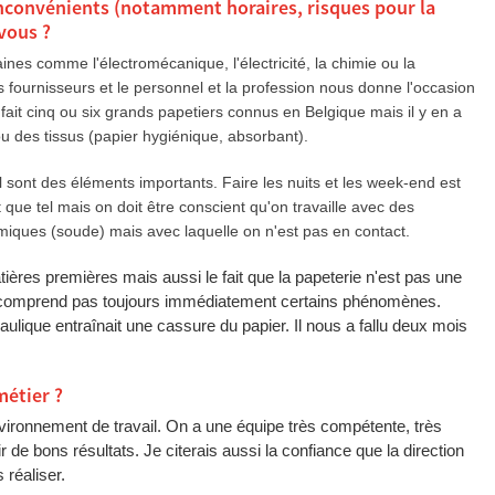
inconvénients (notamment horaires, risques pour la
-vous ?
nes comme l'électromécanique, l'électricité, la chimie ou la
es fournisseurs et le personnel et la profession nous donne l'occasion
 fait cinq ou six grands papetiers connus en Belgique mais il y en a
ou des tissus (papier hygiénique, absorbant).
ail sont des éléments importants. Faire les nuits et les week-end est
 que tel mais on doit être conscient qu'on travaille avec des
imiques (soude) mais avec laquelle on n'est pas en contact.
atières premières mais aussi le fait que la papeterie n'est pas une
e comprend pas toujours immédiatement certains phénomènes.
ulique entraînait une cassure du papier. Il nous a fallu deux mois
métier ?
nvironnement de travail. On a une équipe très compétente, très
 de bons résultats. Je citerais aussi la confiance que la direction
réaliser.