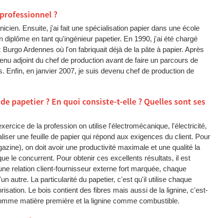
 professionnel ?
icien. Ensuite, j'ai fait une spécialisation papier dans une école
 diplôme en tant qu'ingénieur papetier. En 1990, j'ai été chargé
ez Burgo Ardennes où l'on fabriquait déjà de la pâte à papier. Après
enu adjoint du chef de production avant de faire un parcours de
 Enfin, en janvier 2007, je suis devenu chef de production de
e papetier ? En quoi consiste-t-elle ? Quelles sont ses
xercice de la profession on utilise l'électromécanique, l'électricité,
éaliser une feuille de papier qui répond aux exigences du client. Pour
azine), on doit avoir une productivité maximale et une qualité la
ue le concurrent. Pour obtenir ces excellents résultats, il est
a une relation client-fournisseur externe fort marquée, chaque
un autre. La particularité du papetier, c'est qu'il utilise chaque
risation. Le bois contient des fibres mais aussi de la lignine, c'est-
ibre comme matière première et la lignine comme combustible.