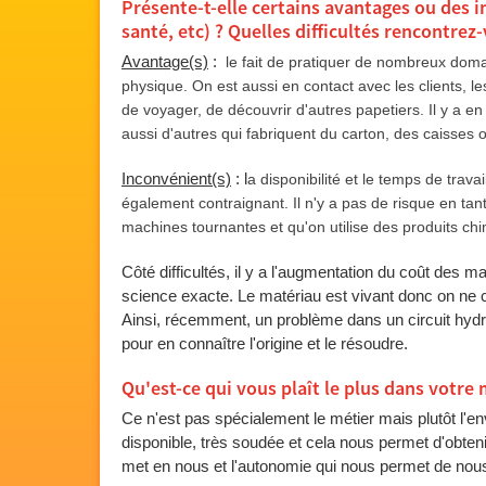
Présente-t-elle certains avantages ou des 
santé, etc) ? Quelles difficultés rencontrez
Avantage(s)
:
le fait de pratiquer de nombreux domai
physique. On est aussi en contact avec les clients, l
de voyager, de découvrir d'autres papetiers. Il y a en
aussi d'autres qui fabriquent du carton, des caisses 
Inconvénient(s)
: l
a disponibilité et le temps de trav
également contraignant. Il n'y a pas de risque en tant
machines tournantes et qu'on utilise des produits ch
Côté difficultés, il y a l'augmentation du coût des m
science exacte. Le matériau est vivant donc on n
Ainsi, récemment, un problème dans un circuit hydra
pour en connaître l'origine et le résoudre.
Qu'est-ce qui vous plaît le plus dans votre 
Ce n'est pas spécialement le métier mais plutôt l'e
disponible, très soudée et cela nous permet d'obtenir
met en nous et l'autonomie qui nous permet de nous 