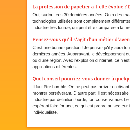
La profession de papetier a-t-elle évolué ? 
Oui, surtout ces 30 dernières années. On a des mac
technologies utilisées sont complètement différent
industrie très lourde, qui peut être comparée à la mét
Pensez-vous qu'il s'agit d'un métier d'aven
C'est une bonne question ! Je pense qu'il y aura tou
dernières années. Auparavant, le développement du 
ou d'une région. Avec l'explosion d'internet, ce n'e
applications différentes.
Quel conseil pourriez-vous donner à quelqu
Il faut être humble. On ne peut pas arriver en disant
montrer persévérant. D'autre part, il est nécessaire 
industrie par définition lourde, fort conservatrice. Le
espérant faire fortune, ce qui est propre au secteur i
individualiste.