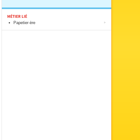
MÉTIER LIÉ
Papetier·ère