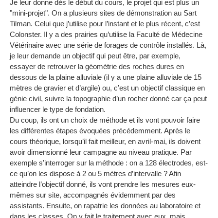
Je leur donne dès le début du cours, le projet qui est plus un
"mini-projet". On a plusieurs sites de démonstration au Sart
Tilman. Celui que j’utilise pour l’instant et le plus récent, c’est
Colonster. Il y a des prairies qu’utilise la Faculté de Médecine
Vétérinaire avec une série de forages de contrôle installés. Là,
je leur demande un objectif qui peut être, par exemple,
essayer de retrouver la géométrie des roches dures en
dessous de la plaine alluviale (il y a une plaine alluviale de 15
mètres de gravier et d’argile) ou, c’est un objectif classique en
génie civil, suivre la topographie d’un rocher donné car ça peut
influencer le type de fondation.
Du coup, ils ont un choix de méthode et ils vont pouvoir faire
les différentes étapes évoquées précédemment. Après le
cours théorique, lorsqu’il fait meilleur, en avril-mai, ils doivent
avoir dimensionné leur campagne au niveau pratique. Par
exemple s’interroger sur la méthode : on a 128 électrodes, est-
ce qu’on les dispose à 2 ou 5 mètres d’intervalle ? Afin
atteindre l’objectif donné, ils vont prendre les mesures eux-
mêmes sur site, accompagnés évidemment par des
assistants. Ensuite, on rapatrie les données au laboratoire et
dans les classes. On y fait le traitement avec eux, mais