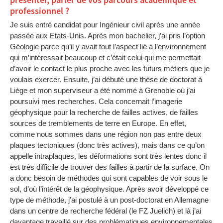
présenter, parler de vos parcours académique et
professionnel ?
Je suis entré candidat pour Ingénieur civil après une année
passée aux Etats-Unis. Après mon bachelier, j’ai pris l’option
Géologie parce qu’il y avait tout l’aspect lié à l’environnement
qui m’intéressait beaucoup et c’était celui qui me permettait
d’avoir le contact le plus proche avec les futurs métiers que je
voulais exercer. Ensuite, j’ai débuté une thèse de doctorat à
Liège et mon superviseur a été nommé à Grenoble où j’ai
poursuivi mes recherches. Cela concernait l’imagerie
géophysique pour la recherche de failles actives, de failles
sources de tremblements de terre en Europe. En effet,
comme nous sommes dans une région non pas entre deux
plaques tectoniques (donc très actives), mais dans ce qu’on
appelle intraplaques, les déformations sont très lentes donc il
est très difficile de trouver des failles à partir de la surface. On
a donc besoin de méthodes qui sont capables de voir sous le
sol, d’où l’intérêt de la géophysique. Après avoir développé ce
type de méthode, j’ai postulé à un post-doctorat en Allemagne
dans un centre de recherche fédéral (le FZ Juelich) et là j’ai
davantage travaillé sur des problématiques environnementales