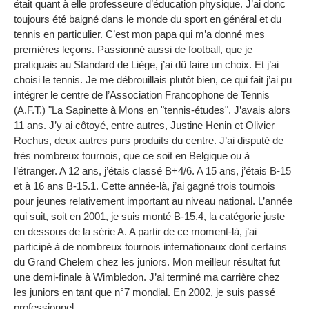
était quant à elle professeure d’éducation physique. J’ai donc
toujours été baigné dans le monde du sport en général et du
tennis en particulier. C’est mon papa qui m’a donné mes
premières leçons. Passionné aussi de football, que je
pratiquais au Standard de Liège, j’ai dû faire un choix. Et j’ai
choisi le tennis. Je me débrouillais plutôt bien, ce qui fait j’ai pu
intégrer le centre de l’Association Francophone de Tennis
(A.F.T.) "La Sapinette à Mons en "tennis-études". J’avais alors
11 ans. J’y ai côtoyé, entre autres, Justine Henin et Olivier
Rochus, deux autres purs produits du centre. J’ai disputé de
très nombreux tournois, que ce soit en Belgique ou à
l’étranger. A 12 ans, j’étais classé B+4/6. A 15 ans, j’étais B-15
et à 16 ans B-15.1. Cette année-là, j’ai gagné trois tournois
pour jeunes relativement important au niveau national. L’année
qui suit, soit en 2001, je suis monté B-15.4, la catégorie juste
en dessous de la série A. A partir de ce moment-là, j’ai
participé à de nombreux tournois internationaux dont certains
du Grand Chelem chez les juniors. Mon meilleur résultat fut
une demi-finale à Wimbledon. J’ai terminé ma carrière chez
les juniors en tant que n°7 mondial. En 2002, je suis passé
professionnel.