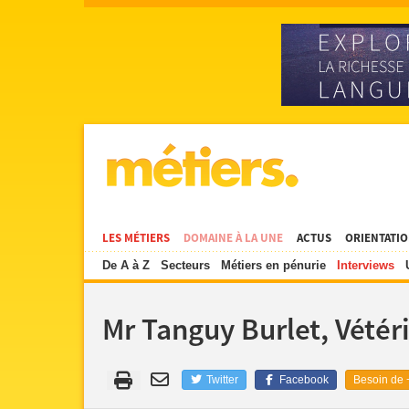
LES MÉTIERS
DOMAINE À LA UNE
ACTUS
ORIENTATI
De A à Z
Secteurs
Métiers en pénurie
Interviews
Mr Tanguy Burlet, Vétér
Twitter
Facebook
Besoin de +