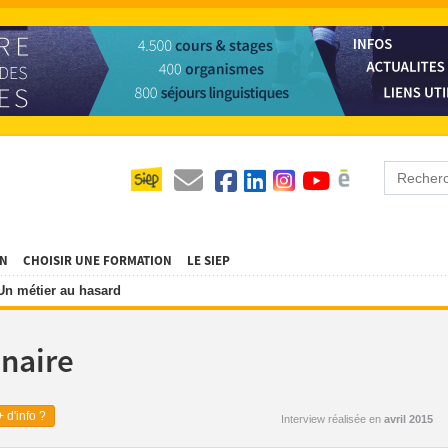
ON
CHOISIR UNE FORMATION
LE SIEP
Un métier au hasard
inaire
 d'info ?
Interview réalisée en
avril 2015