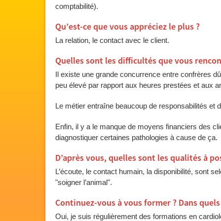
comptabilité).
Qu’est-ce que vous appréciez le plus ?
La relation, le contact avec le client.
Quelles sont les difficultés que vous rencon
Il existe une grande concurrence entre confrères d
peu élevé par rapport aux heures prestées et aux a
Le métier entraîne beaucoup de responsabilités et 
Enfin, il y a le manque de moyens financiers des cli
diagnostiquer certaines pathologies à cause de ça.
D’après vous, quelles sont les qualités à p
L’écoute, le contact humain, la disponibilité, sont s
"soigner l’animal".
Continuez-vous à vous former ? Dans quels
Oui, je suis régulièrement des formations en cardio