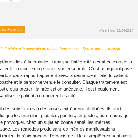
 de + d'info ?
Mise à jour 21/08/2014
 le féminin et le masculin du métier dans ce texte. Seul le titre est inclusif.
es liés à la maladie. Il analyse l’intégralité des affections de la
iter le terrain, le corps dans son ensemble. C’est pourquoi il pose
rfois sans rapport apparent avec la demande initiale du patient.
opathe et la personne venue le consulter. Chaque traitement est
tic puis prescrit la médication adéquate. Il peut également
biliser le patient à recouvrer la santé.
t des substances à des doses extrêmement diluées. Ils sont
ifie que les granules, globules, gouttes, ampoules, pommades qu’il
e provoquer, chez un sujet en bonne santé, les mêmes
lade. Les remèdes produisant les mêmes manifestations
stimulent la résistance de l’organisme et les symptômes sont ainsi