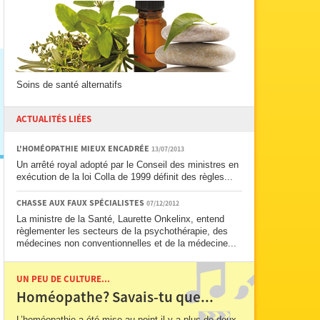
Soins de santé alternatifs
ACTUALITÉS LIÉES
L'HOMÉOPATHIE MIEUX ENCADRÉE
13/07/2013
Un arrêté royal adopté par le Conseil des ministres en
exécution de la loi Colla de 1999 définit des règles...
CHASSE AUX FAUX SPÉCIALISTES
07/12/2012
La ministre de la Santé, Laurette Onkelinx, entend
règlementer les secteurs de la psychothérapie, des
médecines non conventionnelles et de la médecine...
UN PEU DE CULTURE...
Homéopathe? Savais-tu que...
L’homéopathie a été mise au point il y a plus de deux