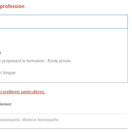
 profession
e
 proposant la formation : Ecole privée
n longue
 conditions particulières.
llement.
e homéopathe, Médecin homéopathe