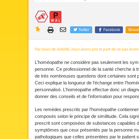
Twitter
Facebook
Besoin
Par souci de lisibilité, nous avons pris le parti de ne pas écrire
L’homéopathe ne considère pas seulement les symptôm
personne. Ce professionnel de la santé cherche à tra
de très nombreuses questions dont certaines sont pa
Ceci explique la longueur de l’échange entre l’homé
personnalisé. L’homéopathe effectue donc un diagnos
donner des conseils et de l’information pour responsa
Les remèdes prescrits par l’homéopathe contiennen
composés selon le principe de similitude. Cela sign
prescrit sont composées de substances capables d
symptômes que ceux présentés par la personne ma
pathologiques que celles présentées par le patient 