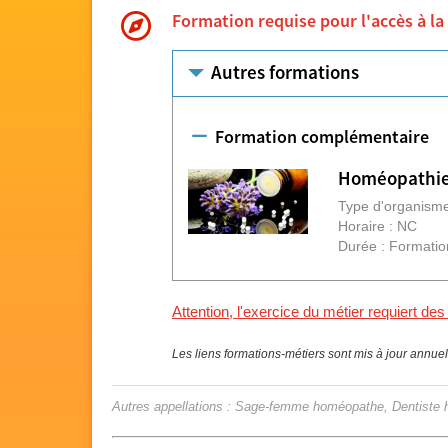
Formation requise pour l'accès à la
Autres formations
Formation complémentaire
Homéopathi
Type d'organisme
Horaire : NC
Durée : Formatio
Attention, l'exercice du métier requiert des
Les liens formations-métiers sont mis à jour annue
Autres appellations : Sage-femme homéopathe, Dentist