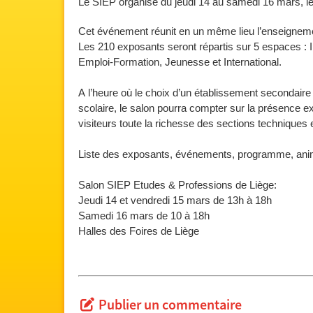
Le SIEP organise du jeudi 14 au samedi 16 mars, le
Cet événement réunit en un même lieu l’enseignement 
Les 210 exposants seront répartis sur 5 espaces : Information et Orientation, Etudes sec
Emploi-Formation, Jeunesse et International.
A l’heure où le choix d’un établissement secondaire et celui des options se révèlent essentiels dans un parcours
scolaire, le salon pourra compter sur la présence exceptionnelle de 70 écoles secondaires. Elles feront découvrir aux
v
Liste des exposants, événements, programme, anima
Salon SIEP Etudes & Professions de Liège:
Jeudi 14 et vendredi 15 mars de 13h à 18h
Samedi 16 mars de 10 à 18h
Halles des Foires de Liège
Publier un commentaire