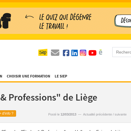
ON
CHOISIR UNE FORMATION
LE SIEP
& Professions" de Liège
 d'info ?
Posté le
12/03/2013
—
Actualité précédente
/
suivante