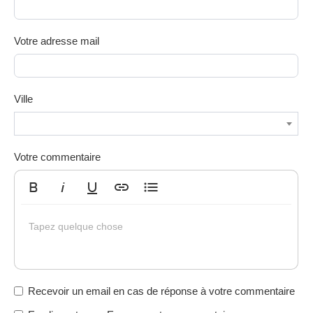
Votre adresse mail
Ville
Votre commentaire
Gras
Italique
Souligné
Insérer un lien
Liste non ordonnée
Tapez quelque chose
Recevoir un email en cas de réponse à votre commentaire