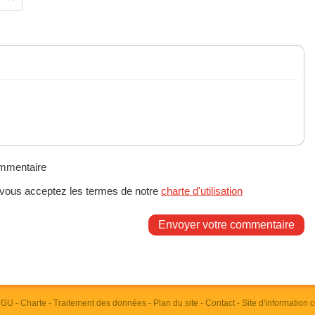
ommentaire
 vous acceptez les termes de notre
charte d'utilisation
Envoyer votre commentaire
 CGU
-
Charte
-
Traitement des données
-
Plan du site
-
Contact
- Site d'information 