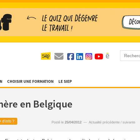
ON
CHOISIR UNE FORMATION
LE SIEP
hère en Belgique
 d'info ?
Posté le
25/04/2012
—
Actualité précédente
/
suivante