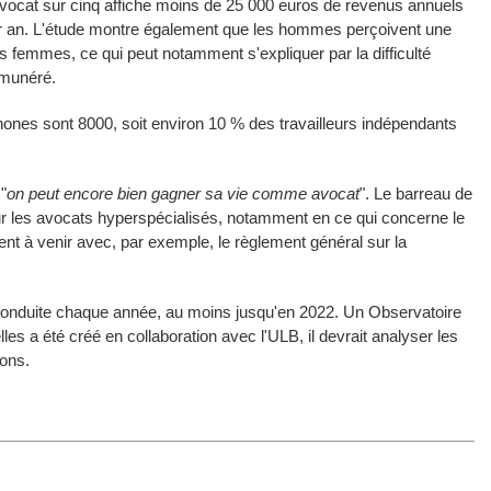
 avocat sur cinq affiche moins de 25 000 euros de revenus annuels
ar an. L'étude montre également que les hommes perçoivent une
s femmes, ce qui peut notamment s'expliquer par la difficulté
émunéré.
ones sont 8000, soit environ 10 % des travailleurs indépendants
"
on peut encore bien gagner sa vie comme avocat
". Le barreau de
our les avocats hyperspécialisés, notamment en ce qui concerne le
t à venir avec, par exemple, le règlement général sur la
econduite chaque année, au moins jusqu'en 2022. Un Observatoire
es a été créé en collaboration avec l'ULB, il devrait analyser les
ions.