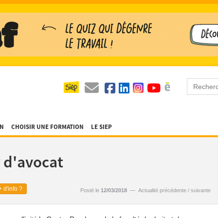
ON
CHOISIR UNE FORMATION
LE SIEP
 d'avocat
 d'info ?
Posté le
12/03/2018
—
Actualité précédente
/
suivante