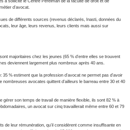
 a sollicité le Centre Perelman de la faculté de droit et de
 métier d'avocat.
ues de différents sources (revenus déclarés, Inasti, données du
vocats, leur âge, leurs revenus, leurs clients mais aussi sur
ont majoritaires chez les jeunes (65 % d'entre elles se trouvent
mmes deviennent largement plus nombreux après 40 ans.
e
: 35 % estiment que la profession d'avocat ne permet pas d'avoir
 de nombreuses avocates quittent d'ailleurs le barreau entre 30 et 40
de gérer son temps de travail de manière flexible, ils sont 82 % à
bdomadaires, un avocat sur cinq travaillerait même entre 60 et 79
its de leur rémunération, qu'il considèrent comme insuffisante en