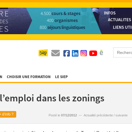
ON
CHOISIR UNE FORMATION
LE SIEP
 l’emploi dans les zonings
 d'info ?
Posté le
07/12/2012
—
Actualité précédente
/
suivante