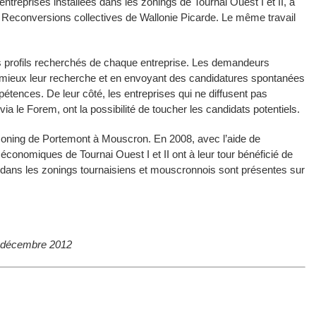
entreprises installées dans les zonings de Tournai Ouest I et II, a
des Reconversions collectives de Wallonie Picarde. Le même travail
 les profils recherchés de chaque entreprise. Les demandeurs
nt mieux leur recherche et en envoyant des candidatures spontanées
étences. De leur côté, les entreprises qui ne diffusent pas
ia le Forem, ont la possibilité de toucher les candidats potentiels.
e zoning de Portemont à Mouscron. En 2008, avec l’aide de
s économiques de Tournai Ouest I et II ont à leur tour bénéficié de
es dans les zonings tournaisiens et mouscronnois sont présentes sur
 8 décembre 2012