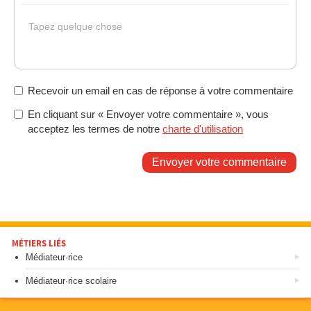
Gras
Italique
Souligné
Insérer un lien
Liste non ordonnée
Tapez quelque chose
Recevoir un email en cas de réponse à votre commentaire
En cliquant sur « Envoyer votre commentaire », vous
acceptez les termes de notre
charte d'utilisation
Envoyer votre commentaire
MÉTIERS LIÉS
Médiateur·rice
Médiateur·rice scolaire