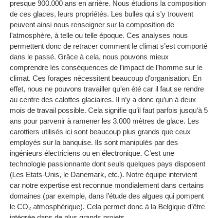
presque 900.000 ans en arrière. Nous étudions la composition
de ces glaces, leurs propriétés. Les bulles qui s’y trouvent
peuvent ainsi nous renseigner sur la composition de
l’atmosphère, à telle ou telle époque. Ces analyses nous
permettent donc de retracer comment le climat s’est comporté
dans le passé. Grâce à cela, nous pouvons mieux
comprendre les conséquences de l’impact de l’homme sur le
climat. Ces forages nécessitent beaucoup d’organisation. En
effet, nous ne pouvons travailler qu’en été car il faut se rendre
au centre des calottes glaciaires. Il n’y a donc qu’un à deux
mois de travail possible. Cela signifie qu’il faut parfois jusqu’à 5
ans pour parvenir à ramener les 3.000 mètres de glace. Les
carottiers utilisés ici sont beaucoup plus grands que ceux
employés sur la banquise. Ils sont manipulés par des
ingénieurs électriciens ou en électronique. C’est une
technologie passionnante dont seuls quelques pays disposent
(Les Etats-Unis, le Danemark, etc.). Notre équipe intervient
car notre expertise est reconnue mondialement dans certains
domaines (par exemple, dans l’étude des algues qui pompent
le CO₂ atmosphérique). Cela permet donc à la Belgique d’être
intégrée dans de plus grands projets.