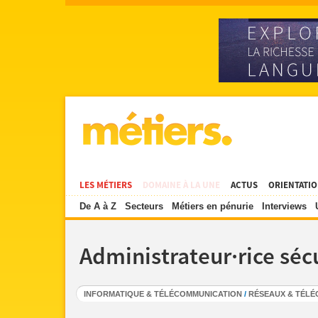
LES MÉTIERS
DOMAINE À LA UNE
ACTUS
ORIENTATI
De A à Z
Secteurs
Métiers en pénurie
Interviews
Administrateur·rice séc
INFORMATIQUE & TÉLÉCOMMUNICATION
/
RÉSEAUX & TÉL