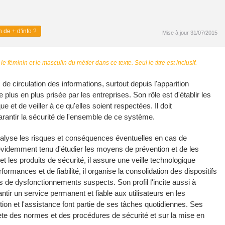
 de + d'info ?
Mise à jour 31/07/2015
 le féminin et le masculin du métier dans ce texte. Seul le titre est inclusif.
e circulation des informations, surtout depuis l'apparition
e plus en plus prisée par les entreprises. Son rôle est d'établir les
et de veiller à ce qu'elles soient respectées. Il doit
antir la sécurité de l'ensemble de ce système.
 analyse les risques et conséquences éventuelles en cas de
t évidemment tenu d'étudier les moyens de prévention et de les
t les produits de sécurité, il assure une veille technologique
ormances et de fiabilité, il organise la consolidation des dispositifs
s de dysfonctionnements suspects. Son profil l'incite aussi à
antir un service permanent et fiable aux utilisateurs en les
tion et l'assistance font partie de ses tâches quotidiennes. Ses
ncrète des normes et des procédures de sécurité et sur la mise en