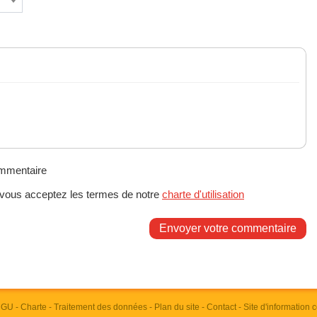
ommentaire
 vous acceptez les termes de notre
charte d'utilisation
Envoyer votre commentaire
 CGU
-
Charte
-
Traitement des données
-
Plan du site
-
Contact
- Site d'information 