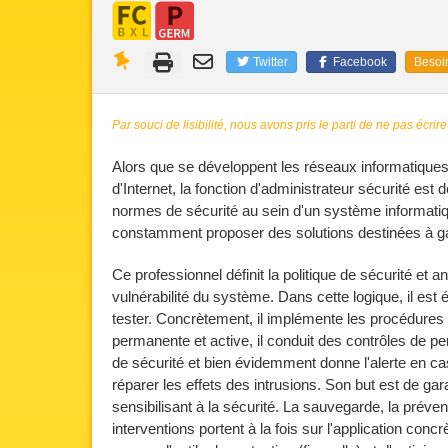
Twitter
Facebook
Besoin
Par souci de lisibilité, nous avons pris le parti de ne pas écrire
Alors que se développent les réseaux informatiques d
d'Internet, la fonction d'administrateur sécurité est d
normes de sécurité au sein d'un système informatique 
constamment proposer des solutions destinées à gar
Ce professionnel définit la politique de sécurité et
vulnérabilité du système. Dans cette logique, il es
tester. Concrètement, il implémente les procédures e
permanente et active, il conduit des contrôles de perf
de sécurité et bien évidemment donne l'alerte en ca
réparer les effets des intrusions. Son but est de gar
sensibilisant à la sécurité. La sauvegarde, la préven
interventions portent à la fois sur l'application co