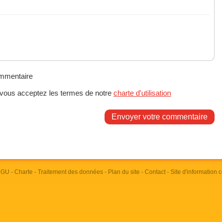
ommentaire
 vous acceptez les termes de notre
charte d'utilisation
Envoyer votre commentaire
 CGU
-
Charte
-
Traitement des données
-
Plan du site
-
Contact
- Site d'information 