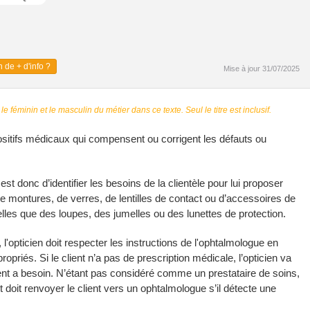
 de + d'info ?
Mise à jour 31/07/2025
 le féminin et le masculin du métier dans ce texte. Seul le titre est inclusif.
positifs médicaux qui compensent ou corrigent les défauts ou
st donc d’identifier les besoins de la clientèle pour lui proposer
e montures, de verres, de lentilles de contact ou d’accessoires de
 telles que des loupes, des jumelles ou des lunettes de protection.
l'opticien doit respecter les instructions de l'ophtalmologue en
priés. Si le client n’a pas de prescription médicale, l’opticien va
lient a besoin. N’étant pas considéré comme un prestataire de soins,
et doit renvoyer le client vers un ophtalmologue s’il détecte une