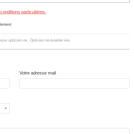
 conditions particulières.
llement.
use opticien·ne, Opticien·ne-lunetier·ère
Votre adresse mail