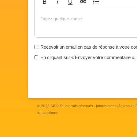
Gras
Italique
Souligné
Insérer un lien
Liste non ordonnée
Tapez quelque chose
Recevoir un email en cas de réponse à votre c
En cliquant sur « Envoyer votre commentaire »,
© 2026
SIEP
Tous droits réservés -
Informations légales et
francophone