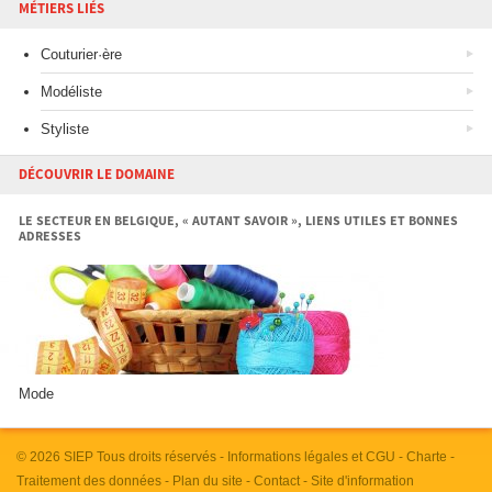
MÉTIERS LIÉS
Couturier·ère
Modéliste
Styliste
DÉCOUVRIR LE DOMAINE
LE SECTEUR EN BELGIQUE, « AUTANT SAVOIR », LIENS UTILES ET BONNES
ADRESSES
Mode
© 2026
SIEP
Tous droits réservés -
Informations légales et CGU
-
Charte
-
Traitement des données
-
Plan du site
-
Contact
- Site d'information