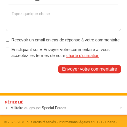
Gras
Italique
Souligné
Insérer un lien
Liste non ordonnée
Tapez quelque chose
Recevoir un email en cas de réponse à votre commentaire
En cliquant sur « Envoyer votre commentaire », vous
acceptez les termes de notre
charte d'utilisation
Envoyer votre commentaire
MÉTIER LIÉ
Militaire du groupe Special Forces
© 2026
SIEP
Tous droits réservés -
Informations légales et CGU
-
Charte
-