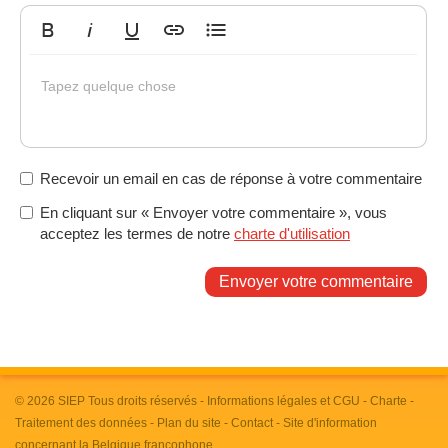
Gras
Italique
Souligné
Insérer un lien
Liste non ordonnée
Tapez quelque chose
Recevoir un email en cas de réponse à votre commentaire
En cliquant sur « Envoyer votre commentaire », vous
acceptez les termes de notre
charte d'utilisation
Envoyer votre commentaire
© 2026
SIEP
Tous droits réservés -
Informations légales et CGU
-
Charte
-
Traitement des données
-
Plan du site
-
Contact
- Site d'information
concernant la Belgique francophone