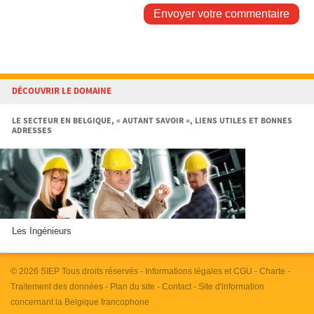
Envoyer votre commentaire
DÉCOUVRIR LE DOMAINE
LE SECTEUR EN BELGIQUE, « AUTANT SAVOIR », LIENS UTILES ET BONNES
ADRESSES
Les Ingénieurs
© 2026
SIEP
Tous droits réservés -
Informations légales et CGU
-
Charte
-
Traitement des données
-
Plan du site
-
Contact
- Site d'information
concernant la Belgique francophone