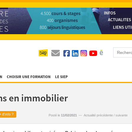
ON
CHOISIR UNE FORMATION
LE SIEP
hs en immobilier
 d'info ?
Posté le
11/02/2021
—
Actualité précédente
/
suivante