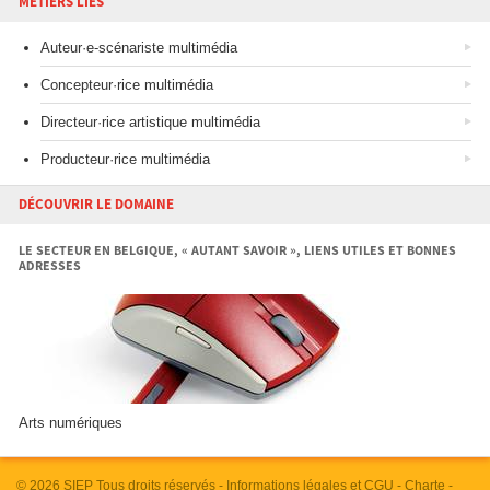
MÉTIERS LIÉS
Auteur·e-scénariste multimédia
Concepteur·rice multimédia
Directeur·rice artistique multimédia
Producteur·rice multimédia
DÉCOUVRIR LE DOMAINE
LE SECTEUR EN BELGIQUE, « AUTANT SAVOIR », LIENS UTILES ET BONNES
ADRESSES
Arts numériques
© 2026
SIEP
Tous droits réservés -
Informations légales et CGU
-
Charte
-