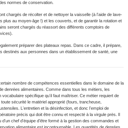
 des normes de conservation.
t chargés de récolter et de nettoyer la vaisselle (à l'aide de lave-
plus au moyen-âge !) et les couverts, et de garantir la rotation et
tains seront chargés du réassort des différents comptoirs de
vices).
t également préparer des plateaux repas. Dans ce cadre, il prépare,
as destinés aux personnes dans un établissement de santé, une
un certain nombre de compétences essentielles dans le domaine de la
 de denrées alimentaires. Comme dans tous les métiers, les
cabulaire spécifique qu'il faut maîtriser. Ce métier requiert de
toute sécurité le matériel approprié (fours, trancheuse,
ustensiles. L'entretien et la désinfection, et donc l'emploi de
atoire précis qui doit être connu et respecté à la virgule près. Il
 ou d'un chef d'équipe d'être formé à la gestion des commandes et
rvation alimentaire est incontournable. Les quantités de denrées