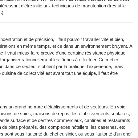
ntéressant d'être initié aux techniques de manutention (très utile
s).
ration et de précision, il faut pouvoir travailler vite et bien,
 opérations en même temps, et ce dans un environnement bruyant. A
donc il vaut mieux faire preuve d'une certaine résistance physique.
 d'organiser rationnellement les tâches à effectuer. Ce métier
n dans ce secteur s'obtient par la pratique, l'expérience, mais
uisine de collectivité est avant tout une équipe, il faut être
 dans un grand nombre d'établissements et de secteurs. En voici
maisons de soins, maisons de repos, les établissements scolaires,
 grande surface et de centres commerciaux, cantines et restaurants
on de plats préparés, des complexes hôteliers, les casernes, etc.
s sont sous l'autorité du chef cuisinier, ou sous l'autorité d'un chef