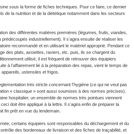
sine sous la forme de fiches techniques. Pour ce faire, ce dernier
s de la nutrition et de la diététique notamment dans les secteurs
ion des différentes matières premières (légumes, fruits, viandes,
u prédécoupés industriellement). Il s'agira ensuite de réaliser les
atoire recommandé et en utilisant le matériel approprié. Pendant ce
e des plats, assiettes, raviers, etc. puis, ils se chargent du
itionnement utilisé, il est fréquent de retrouver des équipiers
te à l'affairement lié à la préparation des repas, vient le temps de
 appareils, ustensiles et frigos.
glementation très stricte concernant l'hygiène (ce qui ne veut pas
auration « classique » sont aussi soumises à des normes précises).
ne hospitalier, un ensemble de normes très pointues viennent
eci doit être appliqué à la lettre. Il s'agira enfin de préparer la
oit fin prêt en vue du lendemain.
journée, certains équipiers sont responsables du déchargement et du
ontrôle des bordereaux de livraison et des fiches de traçabilité, et