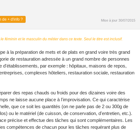
 de + d'info ?
Mise à jour 30/07/2015
 le féminin et le masculin du métier dans ce texte. Seul le titre est inclusif.
cipe à la préparation de mets et de plats en grand voire très grand
égorie de restauration adressée à un grand nombre de personnes
e d'établissements, par exemple : hôpitaux, maisons de repos,
entreprises, complexes hôteliers, restauration sociale, restauration
éparer des repas chauds ou froids pour des dizaines voire des
s ne laisse aucune place à l'improvisation. Ce qui caractérise
helle, que ce soit les quantités (on ne parle pas de 2 ou 300g de
los) ou le matériel (de cuisson, de conservation, d'entretien, etc.).
ace précise et effectue des tâches qui sont complémentaires. Les
n les compétences de chacun pour les tâches requérant plus de