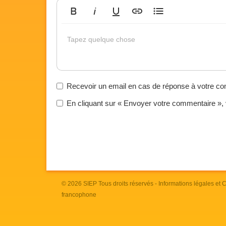
Gras
Italique
Souligné
Insérer un lien
Liste non ordonnée
Tapez quelque chose
Recevoir un email en cas de réponse à votre c
En cliquant sur « Envoyer votre commentaire »,
© 2026
SIEP
Tous droits réservés -
Informations légales et
francophone