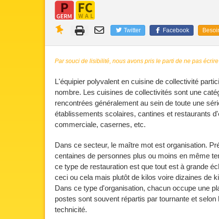
Twitter
Facebook
Besoin
Par souci de lisibilité, nous avons pris le parti de ne pas écrire
L'équipier polyvalent en cuisine de collectivité parti
nombre. Les cuisines de collectivités sont une cat
rencontrées généralement au sein de toute une séri
établissements scolaires, cantines et restaurants d'
commerciale, casernes, etc.
Dans ce secteur, le maître mot est organisation. Pr
centaines de personnes plus ou moins en même temp
ce type de restauration est que tout est à grande éc
ceci ou cela mais plutôt de kilos voire dizaines de ki
Dans ce type d'organisation, chacun occupe une pl
postes sont souvent répartis par tournante et selo
technicité.