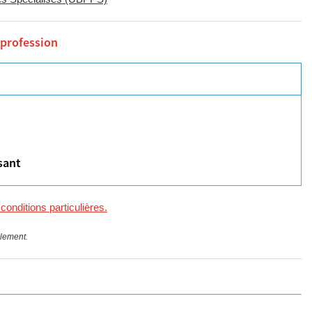
 profession
sant
 conditions particulières.
llement.