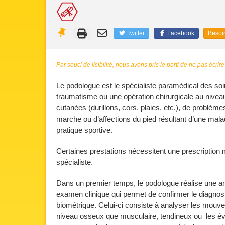
Twitter
Facebook
Besoin
Par souci de lisibilité, nous avons pris le parti de ne pas écrire
Le podologue est le spécialiste paramédical des soin
traumatisme ou une opération chirurgicale au niveau 
cutanées (durillons, cors, plaies, etc.), de problème
marche ou d’affections du pied résultant d’une malad
pratique sportive.
Certaines prestations nécessitent une prescription m
spécialiste.
Dans un premier temps, le podologue réalise une an
examen clinique qui permet de confirmer le diagno
biométrique. Celui-ci consiste à analyser les mouv
niveau osseux que musculaire, tendineux ou les év