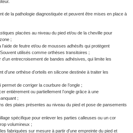
teur.
t de la pathologie diagnostiquée et peuvent être mises en place à
astiques placées au niveau du pied et/ou de la cheville pour
 zone ;
à l’aide de feutre et/ou de mousses adhésifs qui protègent
Souvent utilisés comme orthèses transitoires ;
ir d'un entrecroisement de bandes adhésives, qui limite les
 d’une orthèse d'orteils en silicone destinée à traiter les
i permet de corriger la courbure de l’ongle ;
cer entièrement ou partiellement l'ongle grâce à une
manquant ;
soins des plaies présentes au niveau du pied et pose de pansements
eillage spécifique pour enlever les parties calleuses ou un cor
trop volumineux ;
les fabriquées sur mesure à partir d’une empreinte du pied et