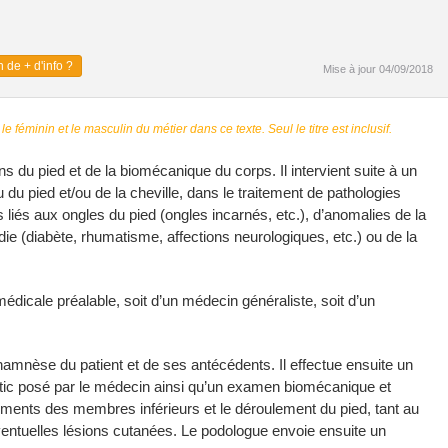
 de + d'info ?
Mise à jour 04/09/2018
 le féminin et le masculin du métier dans ce texte. Seul le titre est inclusif.
s du pied et de la biomécanique du corps. Il intervient suite à un
du pied et/ou de la cheville, dans le traitement de pathologies
s liés aux ongles du pied (ongles incarnés, etc.), d’anomalies de la
ie (diabète, rhumatisme, affections neurologiques, etc.) ou de la
édicale préalable, soit d’un médecin généraliste, soit d’un
amnèse du patient et de ses antécédents. Il effectue ensuite un
stic posé par le médecin ainsi qu’un examen biomécanique et
ements des membres inférieurs et le déroulement du pied, tant au
entuelles lésions cutanées. Le podologue envoie ensuite un