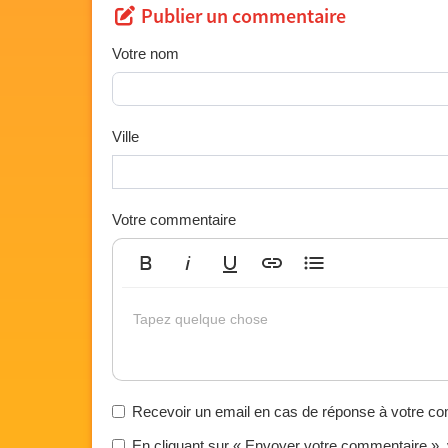
Publier un commentaire
Votre nom
Ville
Votre commentaire
Gras
Italique
Souligné
Insérer un lien
Liste non ordonnée
Tapez quelque chose
Recevoir un email en cas de réponse à votre c
En cliquant sur « Envoyer votre commentaire »,