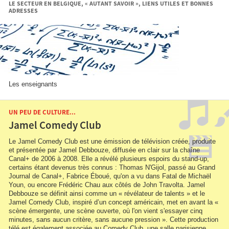
LE SECTEUR EN BELGIQUE, « AUTANT SAVOIR », LIENS UTILES ET BONNES
ADRESSES
Les enseignants
UN PEU DE CULTURE...
Jamel Comedy Club
Le Jamel Comedy Club est une émission de télévision créée, produite
et présentée par Jamel Debbouze, diffusée en clair sur la chaîne
Canal+ de 2006 à 2008. Elle a révélé plusieurs espoirs du stand-up,
certains étant devenus très connus : Thomas N'Gijol, passé au Grand
Journal de Canal+, Fabrice Éboué, qu'on a vu dans Fatal de Michaël
Youn, ou encore Frédéric Chau aux côtés de John Travolta. Jamel
Debbouze se définit ainsi comme un « révélateur de talents » et le
Jamel Comedy Club, inspiré d’un concept américain, met en avant la «
scène émergente, une scène ouverte, où l'on vient s'essayer cinq
minutes, sans aucun critère, sans aucune pression ». Cette production
télé est également associée au Comedy Club, une salle parisienne