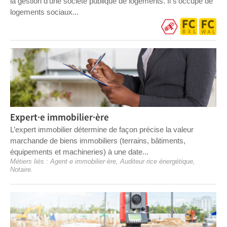
la gestion d’une société publique de logements. Il s’occupe de
logements sociaux...
Expert·e immobilier·ère
L’expert immobilier détermine de façon précise la valeur
marchande de biens immobiliers (terrains, bâtiments,
équipements et machineries) à une date...
Métiers liés :
Agent·e immobilier·ère
,
Auditeur·rice énergétique
,
Notaire
.