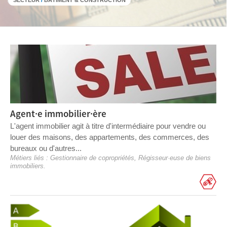
SECTEUR
/
BÂTIMENT & CONSTRUCTION
Agent·e immobilier·ère
L'agent immobilier agit à titre d'intermédiaire pour vendre ou
louer des maisons, des appartements, des commerces, des
bureaux ou d'autres...
Métiers liés :
Gestionnaire de copropriétés
,
Régisseur·euse de biens
immobiliers
.