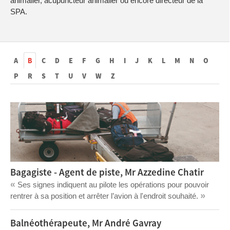
animalier, acupuncteur animalier ou encore directeur de la
SPA.
A
B
C
D
E
F
G
H
I
J
K
L
M
N
O
P
R
S
T
U
V
W
Z
Bagagiste - Agent de piste, Mr Azzedine Chatir
«
Ses signes indiquent au pilote les opérations pour pouvoir
»
rentrer à sa position et arrêter l’avion à l'endroit souhaité.
Balnéothérapeute, Mr André Gavray