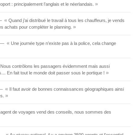
»
ort : principalement l’anglais et le néerlandais.
«
Quand j’ai distribué le travail à tous les chauffeurs, je vends
»
des achats pour compléter le planning.
«
Une journée type n’existe pas à la police, cela change
Nous contrôlons les passagers évidemment mais aussi
»
s… En fait tout le monde doit passer sous le portique !
«
Il faut avoir de bonnes connaissances géographiques ainsi
»
es.
'agent de voyages vend des conseils, nous sommes des
«
Au niveau national, il y a environ 3500 agents et l’essentiel