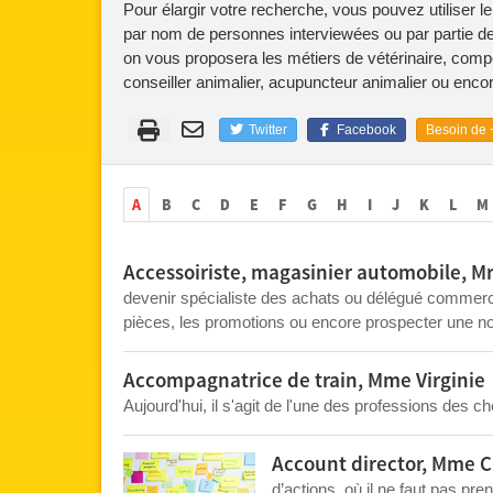
Pour élargir votre recherche, vous pouvez utiliser l
par nom de personnes interviewées ou par partie de
on vous proposera les métiers de vétérinaire, comp
conseiller animalier, acupuncteur animalier ou enco
Twitter
Facebook
Besoin de +
A
B
C
D
E
F
G
H
I
J
K
L
M
Accessoiriste, magasinier automobile, M
devenir spécialiste des achats ou délégué commercia
pièces, les promotions ou encore prospecter une nou
Accompagnatrice de train, Mme Virginie
Aujourd'hui, il s'agit de l'une des professions des 
Account director, Mme C
d’actions, où il ne faut pas pre