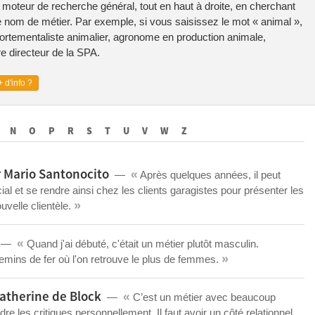
e moteur de recherche général, tout en haut à droite, en cherchant
 nom de métier. Par exemple, si vous saisissez le mot « animal »,
ortementaliste animalier, agronome en production animale,
re directeur de la SPA.
 d'info ?
N
O
P
R
S
T
U
V
W
Z
«
r Mario Santonocito
Après quelques années, il peut
l et se rendre ainsi chez les clients garagistes pour présenter les
»
velle clientèle.
«
Quand j'ai débuté, c'était un métier plutôt masculin.
»
chemins de fer où l'on retrouve le plus de femmes.
«
atherine de Block
C’est un métier avec beaucoup
ndre les critiques personnellement. Il faut avoir un côté relationnel