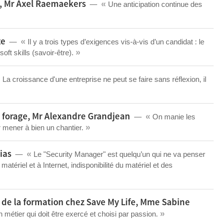
«
, Mr Axel Raemaekers
Une anticipation continue des
«
ze
Il y a trois types d’exigences vis-à-vis d’un candidat : le
»
ft skills (savoir-être).
«
La croissance d'une entreprise ne peut se faire sans réflexion, il
«
 forage, Mr Alexandre Grandjean
On manie les
»
 mener à bien un chantier.
«
ias
Le "Security Manager" est quelqu’un qui ne va penser
matériel et à Internet, indisponibilité du matériel et des
 de la formation chez Save My Life, Mme Sabine
»
 métier qui doit être exercé et choisi par passion.